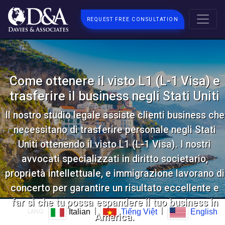
REQUEST FREE CONSULTATION
Come ottenere il visto L1 (L-1 Visa) e
trasferire il business negli Stati Uniti
Il nostro studio legale assiste clienti business che
necessitano di trasferire personale negli Stati
Uniti ottenendo il visto L1 (L-1 Visa). I nostri
avvocati specializzati in diritto societario,
proprietà intellettuale, e immigrazione lavorano di
concerto per garantire un risultato eccellente e
far si che tu possa espandere il tuo business in
|
|
Italian
Tiếng Việt
English
LANG:
America.