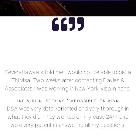
Several lawyers told me I would not be able to get a
TN visa. Two weeks after contacting Davies &
Associates I was working in New York, visa in hand.
INDIVIDUAL SEEKING 'IMPOSSIBLE' TN VISA
D&A was very detail-oriented and very thorough in
what they did. They worked on my case 24/7 and
were very patient in answering all my questions.