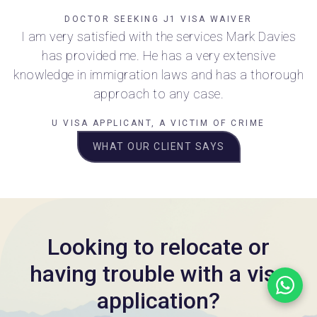
DOCTOR SEEKING J1 VISA WAIVER
I am very satisfied with the services Mark Davies
has provided me. He has a very extensive
knowledge in immigration laws and has a thorough
approach to any case.
U VISA APPLICANT, A VICTIM OF CRIME
WHAT OUR CLIENT SAYS
Looking to relocate or
having trouble with a visa
application?