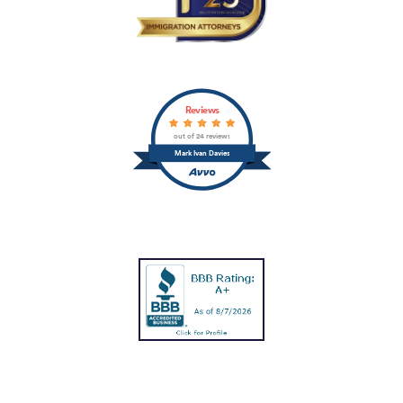
Reviews
out of 24 reviews
Mark Ivan Davies