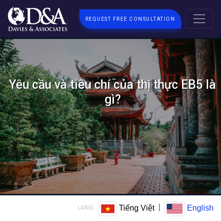
REQUEST FREE CONSULTATION
Yêu cầu và tiêu chí của thị thực EB5 là
gì?
|
Tiếng Việt
English
LANG: