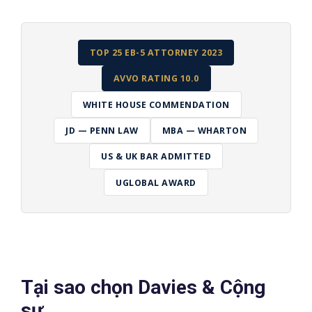
TOP 25 EB-5 ATTORNEY 2023
AVVO RATING 10.0
WHITE HOUSE COMMENDATION
JD — PENN LAW
MBA — WHARTON
US & UK BAR ADMITTED
UGLOBAL AWARD
Tại sao chọn Davies & Cộng
sự