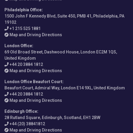
Philadelphia Office
:
1500 John F Kennedy Blvd, Suite 450, PMB 41, Philadelphia, PA
19102
+1 215 525 1881
Map and Driving Directions
London Office
:
69 Old Broad Street, Dashwood House, London EC2M 1QS,
United Kingdom
+44 20 3884 1812
Map and Driving Directions
London Office Beaufort Court
:
Beaufort Court, Admiral Way, London E14 9XL, United Kingdom
+44 20 3884 1812
Map and Driving Directions
Edinburgh Office
:
28 Rutland Square, Edinburgh, Scotland, EH1 2BW
+44 (20) 38841812
Map and Driving Directions