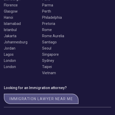
Florence
Parma
Glasgow
Perth
Hanoi
Philadelphia
Islamabad
Pretoria
Istanbul
Rome
Jakarta
Rome Aurelia
Johannesburg
Santiago
Jordan
Seoul
Lagos
Singapore
London
Sydney
London
Taipei
Vietnam
Looking for an Immigration attorney?
IMMIGRATION LAWYER NEAR ME