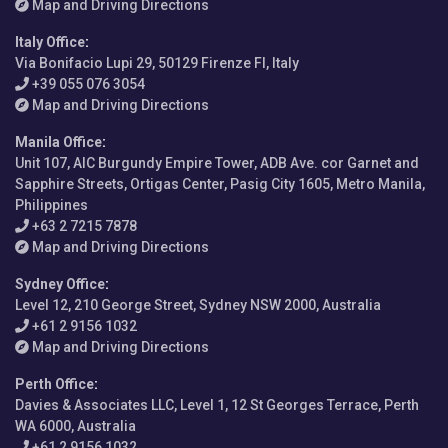
Map and Driving Directions
Italy Office
:
Via Bonifacio Lupi 29, 50129 Firenze FI, Italy
+39 055 076 3054
Map and Driving Directions
Manila Office
:
Unit 107, AIC Burgundy Empire Tower, ADB Ave. cor Garnet and
Sapphire Streets, Ortigas Center, Pasig City 1605, Metro Manila,
Philippines
+63 2 7215 7878
Map and Driving Directions
Sydney Office
:
Level 12, 210 George Street, Sydney NSW 2000, Australia
+61 2 9156 1032
Map and Driving Directions
Perth Office
:
Davies & Associates LLC, Level 1, 12 St Georges Terrace, Perth
WA 6000, Australia
+61 2 9156 1032