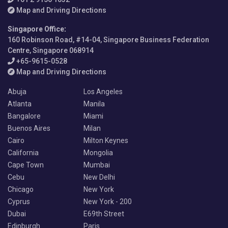
Map and Driving Directions
Singapore Office
:
160 Robinson Road, #14-04, Singapore Business Federation
Centre, Singapore 068914
+65-9615-0528
Map and Driving Directions
Abuja
Los Angeles
Atlanta
Manila
Bangalore
Miami
Buenos Aires
Milan
Cairo
Milton Keynes
California
Mongolia
Cape Town
Mumbai
Cebu
New Delhi
Chicago
New York
Cyprus
New York - 200
Dubai
E69th Street
Edinburgh
Paris