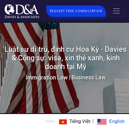
REQUEST FREE CONSULTATION
Luật sư di trú, định cư Hoa Kỳ - Davies
& Cộng sự: visa, xin thẻ xanh, kinh
doanh tại Mỹ
Immigration Law | Business Law
|
Tiếng Việt
English
LANG: