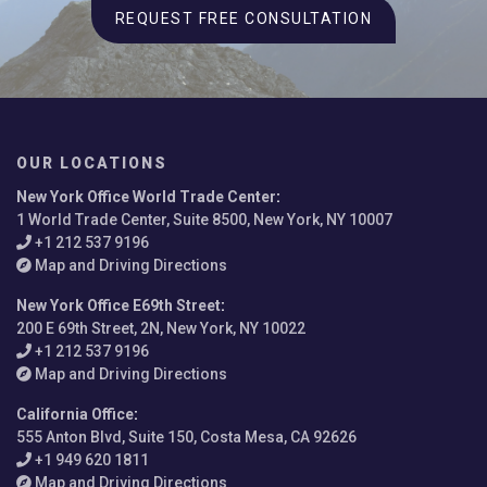
REQUEST FREE CONSULTATION
OUR LOCATIONS
New York Office World Trade Center
:
1 World Trade Center, Suite 8500, New York, NY 10007
+1 212 537 9196
Map and Driving Directions
New York Office E69th Street
:
200 E 69th Street, 2N, New York, NY 10022
+1 212 537 9196
Map and Driving Directions
California Office
:
555 Anton Blvd, Suite 150, Costa Mesa, CA 92626
+1 949 620 1811
Map and Driving Directions