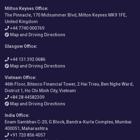
Milton Keynes Office
:
The Pinnacle, 170 Midsummer Blvd, Milton Keynes MK9 1FE,
United Kingdom
+44 7740 000769
Map and Driving Directions
Glasgow Office
:
+44 131 392 0686
Map and Driving Directions
Vietnam Office
:
46th Floor, Bitexco Financial Tower, 2 Hai Trieu, Ben Nghe Ward,
District 1, Ho Chi Minh City, Vietnam
+84 28 44582309
Map and Driving Directions
India Office
:
Enam Sambhav C-20, G Block, Bandra-Kurla Complex, Mumbai
400051, Maharashtra
+91 720 856 4057