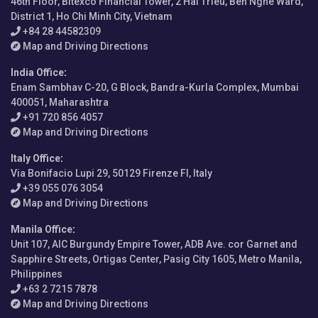
46th Floor, Bitexco Financial Tower, 2 Hai Trieu, Ben Nghe Ward,
District 1, Ho Chi Minh City, Vietnam
+84 28 44582309
Map and Driving Directions
India Office
:
Enam Sambhav C-20, G Block, Bandra-Kurla Complex, Mumbai
400051, Maharashtra
+91 720 856 4057
Map and Driving Directions
Italy Office
:
Via Bonifacio Lupi 29, 50129 Firenze FI, Italy
+39 055 076 3054
Map and Driving Directions
Manila Office
:
Unit 107, AIC Burgundy Empire Tower, ADB Ave. cor Garnet and
Sapphire Streets, Ortigas Center, Pasig City 1605, Metro Manila,
Philippines
+63 2 7215 7878
Map and Driving Directions