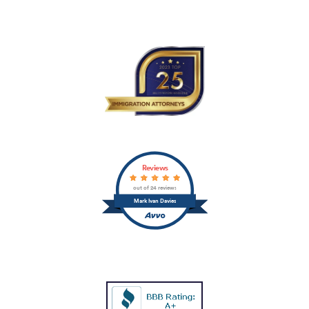
Reviews
out of 24 reviews
Mark Ivan Davies