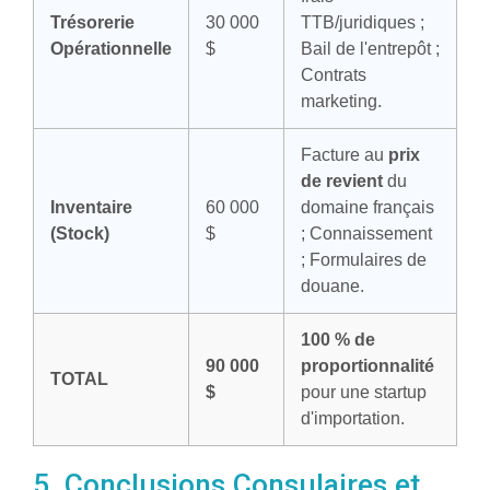
Trésorerie
30 000
TTB/juridiques ;
Opérationnelle
$
Bail de l'entrepôt ;
Contrats
marketing.
Facture au
prix
de revient
du
Inventaire
60 000
domaine français
(Stock)
$
; Connaissement
; Formulaires de
douane.
100 % de
90 000
proportionnalité
TOTAL
$
pour une startup
d'importation.
5. Conclusions Consulaires et