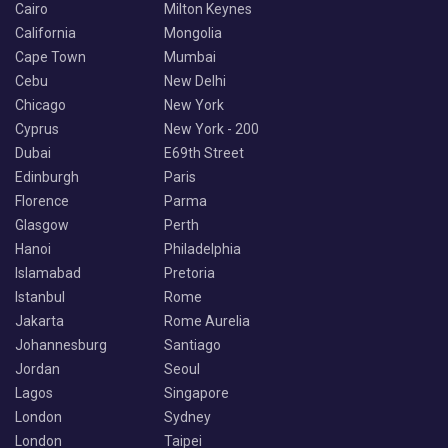
Cairo
Milton Keynes
California
Mongolia
Cape Town
Mumbai
Cebu
New Delhi
Chicago
New York
Cyprus
New York - 200
Dubai
E69th Street
Edinburgh
Paris
Florence
Parma
Glasgow
Perth
Hanoi
Philadelphia
Islamabad
Pretoria
Istanbul
Rome
Jakarta
Rome Aurelia
Johannesburg
Santiago
Jordan
Seoul
Lagos
Singapore
London
Sydney
London
Taipei