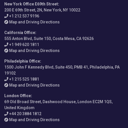
New York Office E69th Street
:
200 E 69th Street, 2N, New York, NY 10022
+1 212 537 9196
Map and Driving Directions
California Office
:
555 Anton Blvd, Suite 150, Costa Mesa, CA 92626
+1 949 620 1811
Map and Driving Directions
Philadelphia Office
:
1500 John F Kennedy Blvd, Suite 450, PMB 41, Philadelphia, PA
19102
+1 215 525 1881
Map and Driving Directions
London Office
:
69 Old Broad Street, Dashwood House, London EC2M 1QS,
United Kingdom
+44 20 3884 1812
Map and Driving Directions