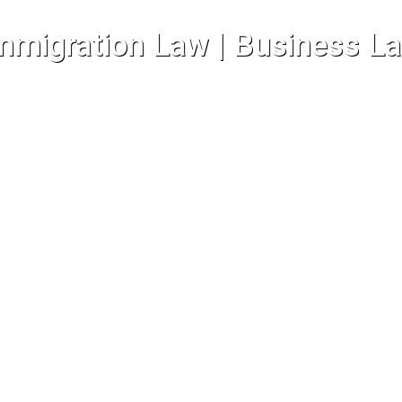
mmigration Law
|
Business L